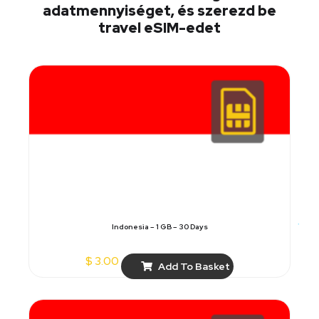
adatmennyiséget, és szerezd be
travel eSIM-edet
Indonesia – 1 GB – 30 Days
$
3.00
Add To Basket