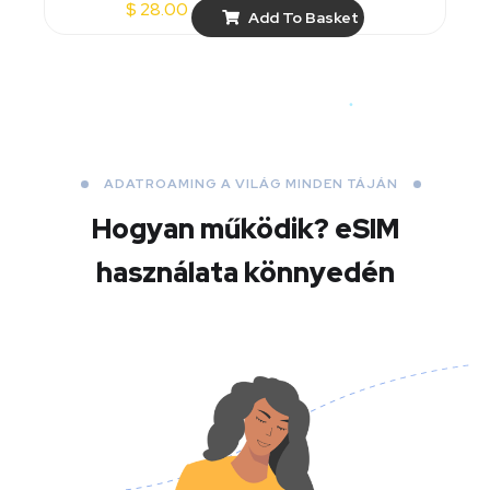
$
28.00
Add To Basket
ADATROAMING A VILÁG MINDEN TÁJÁN
Hogyan működik?
eSIM
használata könnyedén